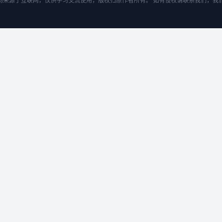
均来源于互联网，仅供学习交流使用，版权归原作者所有。 如有侵权请联系我们，我们